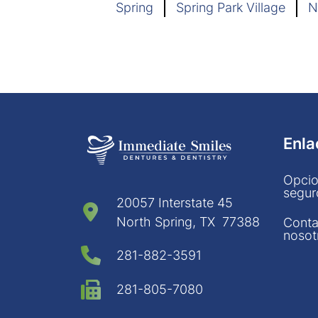
Spring
Spring Park Village
N
Enla
Opcio
segur
20057 Interstate 45
North Spring, TX 77388
Conta
nosot
281-882-3591
281-805-7080