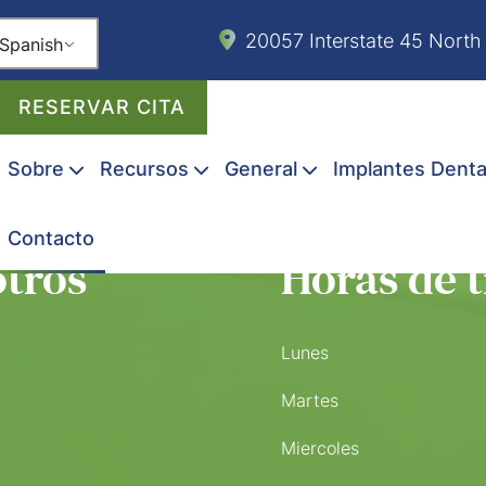
20057 Interstate 45 North
Spanish
RESERVAR CITA
Sobre
Recursos
General
Implantes Denta
Contacto
otros
Horas de 
Lunes
Martes
Miercoles