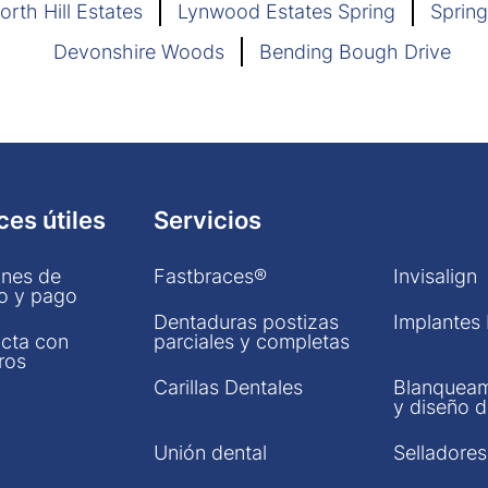
orth Hill Estates
Lynwood Estates Spring
Spring
Devonshire Woods
Bending Bough Drive
ces útiles
Servicios
nes de
Fastbraces®
Invisalign
o y pago
Dentaduras postizas
Implantes
cta con
parciales y completas
ros
Carillas Dentales
Blanqueam
y diseño d
Unión dental
Selladores